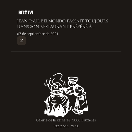
JEAN-PAUL BELMONDO PASSAIT TOUJOURS
DANS SON RESTAURANT PRÉFÉRÉ À
BRUXELLES: "IL ÉTAIT ATTENTIONNÉ, SANS
07 de septiembre de 2021
CHICHI"
Galerie de la Reine 38, 1000 Bruxelles
+32 2 511 79 10