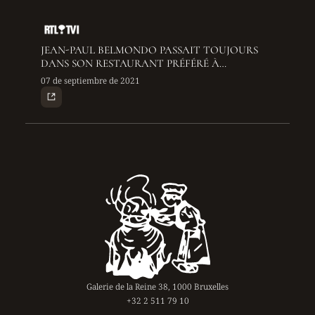
JEAN-PAUL BELMONDO PASSAIT TOUJOURS
DANS SON RESTAURANT PRÉFÉRÉ À
BRUXELLES: "IL ÉTAIT ATTENTIONNÉ, SANS
07 de septiembre de 2021
CHICHI"
Galerie de la Reine 38, 1000 Bruxelles
+32 2 511 79 10