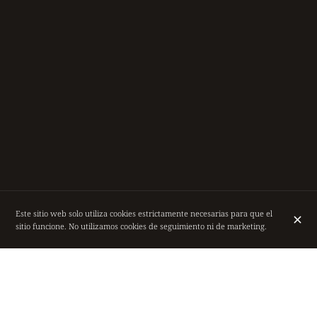
Este sitio web solo utiliza cookies estrictamente necesarias para que el
sitio funcione. No utilizamos cookies de seguimiento ni de marketing.
EN LAS GALERÍAS REALES SAINT-HUBERT.
Restaurante “el Marmiton”, en las Galerías Reales Saint-Hubert. En
pleno corazón de Bruselas, a dos pasos de la Grand Place, venga a