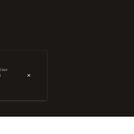
l suo
i