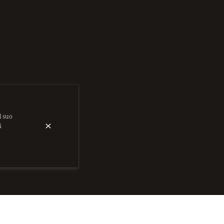
l suo
i