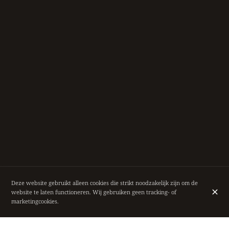
Deze website gebruikt alleen cookies die strikt noodzakelijk zijn om de
website te laten functioneren. Wij gebruiken geen tracking- of
marketingcookies.