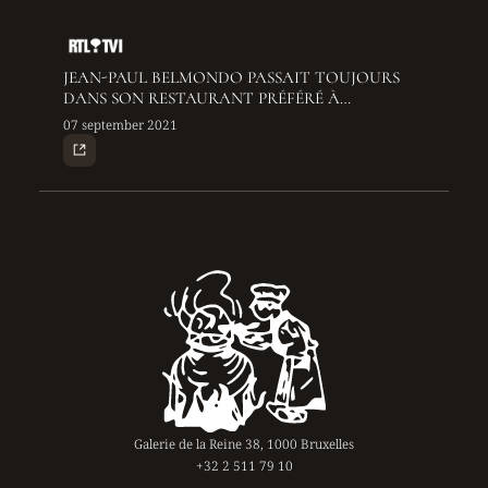
JEAN-PAUL BELMONDO PASSAIT TOUJOURS
DANS SON RESTAURANT PRÉFÉRÉ À
BRUXELLES: "IL ÉTAIT ATTENTIONNÉ, SANS
07 september 2021
CHICHI"
Galerie de la Reine 38, 1000 Bruxelles
+32 2 511 79 10